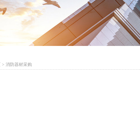
页
>
消防器材采购