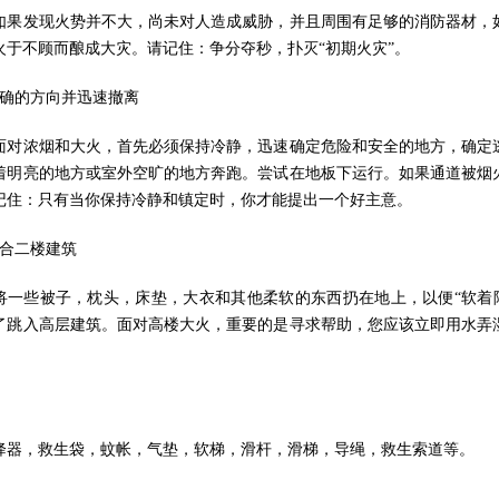
如果发现火势并不大，尚未对人造成威胁，并且周围有足够的消防器材，
火于不顾而酿成大灾。请记住：争分夺秒，扑灭“初期火灾”。
明确的方向并迅速撤离
面对浓烟和大火，首先必须保持冷静，迅速确定危险和安全的地方，确定
着明亮的地方或室外空旷的地方奔跑。尝试在地板下运行。如果通道被烟
记住：只有当你保持冷静和镇定时，你才能提出一个好主意。
适合二楼建筑
，将一些被子，枕头，床垫，大衣和其他柔软的东西扔在地上，以便“软
了跳入高层建筑。面对高楼大火，重要的是寻求帮助，您应该立即用水弄
降器，救生袋，蚊帐，气垫，软梯，滑杆，滑梯，导绳，救生索道等。