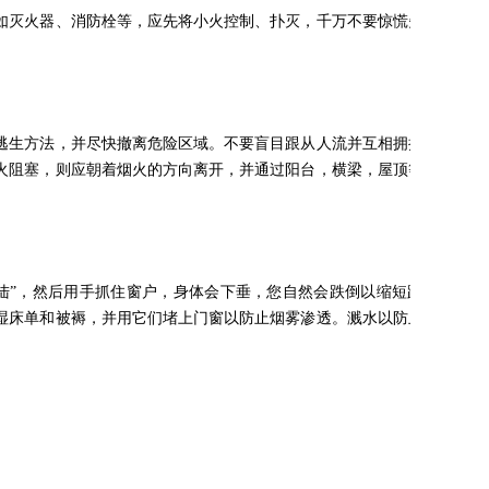
如灭火器、消防栓等，应先将小火控制、扑灭，千万不要惊慌失措地
逃生方法，并尽快撤离危险区域。不要盲目跟从人流并互相拥挤。撤
火阻塞，则应朝着烟火的方向离开，并通过阳台，横梁，屋顶等逃生
着陆”，然后用手抓住窗户，身体会下垂，您自然会跌倒以缩短跳跃高
湿床单和被褥，并用它们堵上门窗以防止烟雾渗透。溅水以防止其干