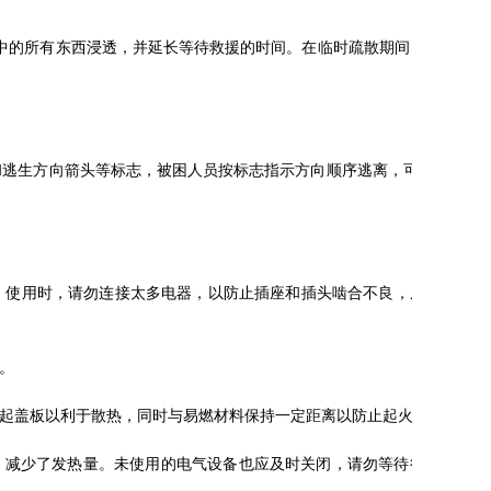
中的所有东西浸透，并延长等待救援的时间。在临时疏散期间，您应
”和逃生方向箭头等标志，被困人员按标志指示方向顺序逃离，可解“燃
。使用时，请勿连接太多电器，以防止插座和插头啮合不良，从而导
。
提起盖板以利于散热，同时与易燃材料保持一定距离以防止起火发生
耗，减少了发热量。未使用的电气设备也应及时关闭，请勿等待很长时